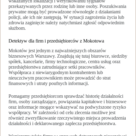
wskazanych lokalizacji i weryfikowaniu sygnałów
przekazywanych przez rodzinę lub inne osoby. Poszukiwania
prywatne mogą być prowadzone równolegle z działaniami
policji, ale ich nie zastępują. W sytuacji zagrożenia życia lub
zdrowia zaginięcie należy natychmiast zgłosić odpowiednim
służbom.
Detektyw dla firm i przedsiębiorców z Mokotowa
Mokotów jest jednym z najważniejszych obszarów
biznesowych Warszawy. Znajdują się tutaj biurowce, siedziby
spółek, kancelarie, firmy technologiczne, centra usług oraz
przedsiębiorstwa zatrudniające setki pracowników.
Współpraca z niewiarygodnym kontrahentem lub
nieuczciwym pracownikiem może prowadzić do strat
finansowych i utraty poufnych informacji.
Pomagamy przedsiębiorcom sprawdzać historię działalności
firm, osoby zarządzające, powiązania kapitałowe i biznesowe
oraz informacje mogące wskazywać na podwyższone ryzyko
współpracy. W zależności od celu zlecenia możliwe jest
również zweryfikowanie rzeczywistego miejsca prowadzenia
działalności i deklarowanego zaplecza przedsiębiorstwa.