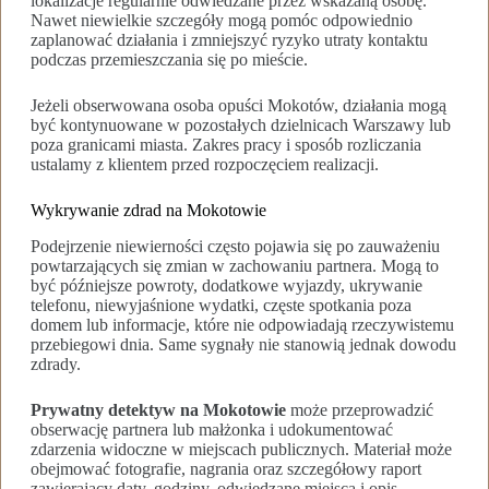
lokalizacje regularnie odwiedzane przez wskazaną osobę.
Nawet niewielkie szczegóły mogą pomóc odpowiednio
zaplanować działania i zmniejszyć ryzyko utraty kontaktu
podczas przemieszczania się po mieście.
Jeżeli obserwowana osoba opuści Mokotów, działania mogą
być kontynuowane w pozostałych dzielnicach Warszawy lub
poza granicami miasta. Zakres pracy i sposób rozliczania
ustalamy z klientem przed rozpoczęciem realizacji.
Wykrywanie zdrad na Mokotowie
Podejrzenie niewierności często pojawia się po zauważeniu
powtarzających się zmian w zachowaniu partnera. Mogą to
być późniejsze powroty, dodatkowe wyjazdy, ukrywanie
telefonu, niewyjaśnione wydatki, częste spotkania poza
domem lub informacje, które nie odpowiadają rzeczywistemu
przebiegowi dnia. Same sygnały nie stanowią jednak dowodu
zdrady.
Prywatny detektyw na Mokotowie
może przeprowadzić
obserwację partnera lub małżonka i udokumentować
zdarzenia widoczne w miejscach publicznych. Materiał może
obejmować fotografie, nagrania oraz szczegółowy raport
zawierający daty, godziny, odwiedzane miejsca i opis