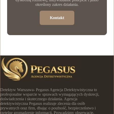
określony zakres działania.
Kontakt
Detektyw Warszawa- Pegasus Agencja Detektywistyczna to
profesjonalne wsparcie w sprawach wymagających dyskrecji,
doświadczenia i skutecznego działania. Agencja
detektywistyczna Pegasus realizuje zlecenia dla osób
prywatnych oraz firm, dbając o poufność, bezpieczeństwo i
rzetelne gromadzenie informacji. Prowadzimy obserwacje,