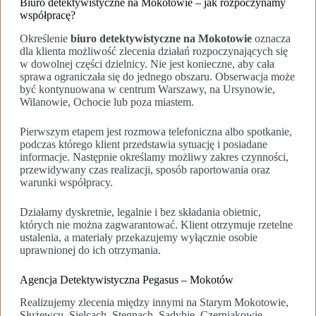
Biuro detektywistyczne na Mokotowie – jak rozpoczynamy
współpracę?
Określenie
biuro detektywistyczne na Mokotowie
oznacza
dla klienta możliwość zlecenia działań rozpoczynających się
w dowolnej części dzielnicy. Nie jest konieczne, aby cała
sprawa ograniczała się do jednego obszaru. Obserwacja może
być kontynuowana w centrum Warszawy, na Ursynowie,
Wilanowie, Ochocie lub poza miastem.
Pierwszym etapem jest rozmowa telefoniczna albo spotkanie,
podczas którego klient przedstawia sytuację i posiadane
informacje. Następnie określamy możliwy zakres czynności,
przewidywany czas realizacji, sposób raportowania oraz
warunki współpracy.
Działamy dyskretnie, legalnie i bez składania obietnic,
których nie można zagwarantować. Klient otrzymuje rzetelne
ustalenia, a materiały przekazujemy wyłącznie osobie
uprawnionej do ich otrzymania.
Agencja Detektywistyczna Pegasus – Mokotów
Realizujemy zlecenia między innymi na Starym Mokotowie,
Służewcu, Sielcach, Stegnach, Sadybie, Czerniakowie,