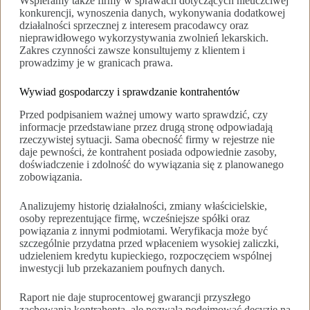
Wspieramy także firmy w sprawach dotyczących nieuczciwej
konkurencji, wynoszenia danych, wykonywania dodatkowej
działalności sprzecznej z interesem pracodawcy oraz
nieprawidłowego wykorzystywania zwolnień lekarskich.
Zakres czynności zawsze konsultujemy z klientem i
prowadzimy je w granicach prawa.
Wywiad gospodarczy i sprawdzanie kontrahentów
Przed podpisaniem ważnej umowy warto sprawdzić, czy
informacje przedstawiane przez drugą stronę odpowiadają
rzeczywistej sytuacji. Sama obecność firmy w rejestrze nie
daje pewności, że kontrahent posiada odpowiednie zasoby,
doświadczenie i zdolność do wywiązania się z planowanego
zobowiązania.
Analizujemy historię działalności, zmiany właścicielskie,
osoby reprezentujące firmę, wcześniejsze spółki oraz
powiązania z innymi podmiotami. Weryfikacja może być
szczególnie przydatna przed wpłaceniem wysokiej zaliczki,
udzieleniem kredytu kupieckiego, rozpoczęciem wspólnej
inwestycji lub przekazaniem poufnych danych.
Raport nie daje stuprocentowej gwarancji przyszłego
zachowania kontrahenta, ale pozwala podejmować decyzje na