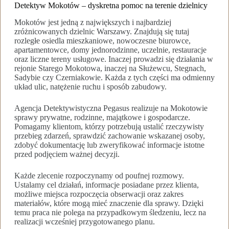
Detektyw Mokotów – dyskretna pomoc na terenie dzielnicy
Mokotów jest jedną z największych i najbardziej
zróżnicowanych dzielnic Warszawy. Znajdują się tutaj
rozległe osiedla mieszkaniowe, nowoczesne biurowce,
apartamentowce, domy jednorodzinne, uczelnie, restauracje
oraz liczne tereny usługowe. Inaczej prowadzi się działania w
rejonie Starego Mokotowa, inaczej na Służewcu, Stegnach,
Sadybie czy Czerniakowie. Każda z tych części ma odmienny
układ ulic, natężenie ruchu i sposób zabudowy.
Agencja Detektywistyczna Pegasus realizuje na Mokotowie
sprawy prywatne, rodzinne, majątkowe i gospodarcze.
Pomagamy klientom, którzy potrzebują ustalić rzeczywisty
przebieg zdarzeń, sprawdzić zachowanie wskazanej osoby,
zdobyć dokumentację lub zweryfikować informacje istotne
przed podjęciem ważnej decyzji.
Każde zlecenie rozpoczynamy od poufnej rozmowy.
Ustalamy cel działań, informacje posiadane przez klienta,
możliwe miejsca rozpoczęcia obserwacji oraz zakres
materiałów, które mogą mieć znaczenie dla sprawy. Dzięki
temu praca nie polega na przypadkowym śledzeniu, lecz na
realizacji wcześniej przygotowanego planu.