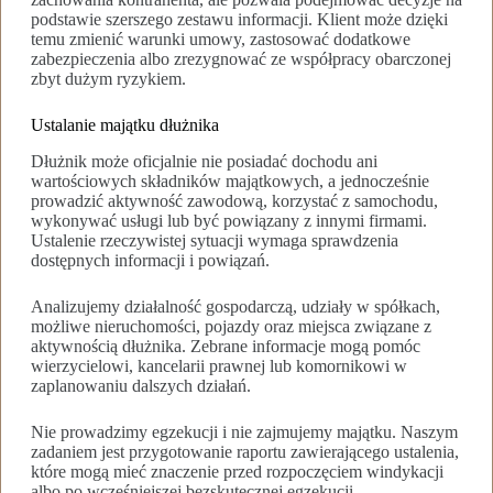
podstawie szerszego zestawu informacji. Klient może dzięki
temu zmienić warunki umowy, zastosować dodatkowe
zabezpieczenia albo zrezygnować ze współpracy obarczonej
zbyt dużym ryzykiem.
Ustalanie majątku dłużnika
Dłużnik może oficjalnie nie posiadać dochodu ani
wartościowych składników majątkowych, a jednocześnie
prowadzić aktywność zawodową, korzystać z samochodu,
wykonywać usługi lub być powiązany z innymi firmami.
Ustalenie rzeczywistej sytuacji wymaga sprawdzenia
dostępnych informacji i powiązań.
Analizujemy działalność gospodarczą, udziały w spółkach,
możliwe nieruchomości, pojazdy oraz miejsca związane z
aktywnością dłużnika. Zebrane informacje mogą pomóc
wierzycielowi, kancelarii prawnej lub komornikowi w
zaplanowaniu dalszych działań.
Nie prowadzimy egzekucji i nie zajmujemy majątku. Naszym
zadaniem jest przygotowanie raportu zawierającego ustalenia,
które mogą mieć znaczenie przed rozpoczęciem windykacji
albo po wcześniejszej bezskutecznej egzekucji.